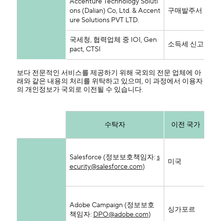
Accenture Technology Soluti
ons (Dalian) Co, Ltd. & Accent
구매발주서 검토 및
ure Solutions PVT LTD.
국세청, 협력업체 중 IOI, Gen
소득세 신고
pact, CTSI
보다 전문적인 서비스를 제공하기 위해 국외의 전문 업체에 아
래와 같은 내용의 처리를 위탁하고 있으며, 이 과정에서 이용자
의 개인정보가 국외로 이전될 수 있습니다.
수탁자
이전 국가
성
Salesforce (정보보호책임자:
s
일 
미국
ecurity@salesforce.com
)
내
료
성명
Adobe Campaign (정보보호
ID
싱가포르
책임자:
DPO@adobe.com
)
정