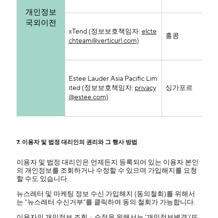
여
개인정보
국외이전
성명
xTend (정보보호책임자:
elcte
ID
홍콩
chteam@verticurl.com
)
정
여
성명
Estee Lauder Asia Pacific Lim
ID
ited (정보보호책임자:
privacy
싱가포르
정
@estee.com
)
포
상
7. 이용자 및 법정 대리인의 권리와 그 행사 방법
이용자 및 법정 대리인은 언제든지 등록되어 있는 이용자 본인
의 개인정보를 조회하거나 수정할 수 있으며 가입해지를 요청
할 수도 있습니다.
뉴스레터 및 마케팅 정보 수신 가입해지 (동의철회)를 위해서
는 “뉴스레터 수신거부”를 클릭하여 동의 철회가 가능합니다.
이용자의 개인정보 조회ㆍ수정을 위해서는 ‘개인정보변경’(또