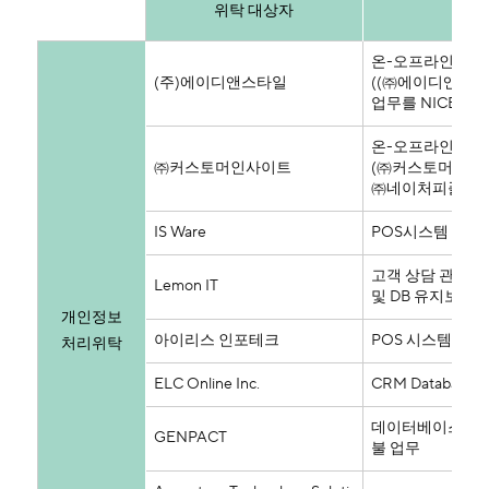
위탁 대상자
온-오프라인 회원 
(주)에이디앤스타일
((㈜에이디앤스타
업무를 NICE평가
온-오프라인 매장에
㈜커스토머인사이트
(㈜커스토머인사이
㈜네이처피플에 재
IS Ware
POS시스템 모듈
고객 상담 관리 어
Lemon IT
및 DB 유지보수
개인정보
아이리스 인포테크
POS 시스템 운영
처리위탁
ELC Online Inc.
CRM Databas
데이터베이스 등 전
GENPACT
불 업무